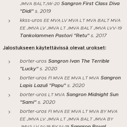
Sangron First Class Diva
JMVA BALTJW-20
"Didi"
s. 2019
kkss-uros
EE MVA LV MVA LT MVA BALT MVA
EE JMVA LV JMVA LT JMVA BALT JMVA LVV-19
Tankolammen Pastori "Retu"
s. 2017
Jalostukseen käytettävissä olevat urokset
:
borter-uros
Sangron Ivan The Terrible
"Lucky"
s. 2020
borter-uros
Sangron
FI
MVA EE MVA LT MVA
Lapis Lazuli "Papu"
s. 2020
borter-uros
Sangron Midnight Sun
LT MVA
"Sami"
s. 2020
borter-uros
FI MVA EE MVA LT MVA BY MVA
EE JMVA LV JMVA LT JMVA BALT JMVA BY
Sangron Royal
JMVA LVJV-19 BYJV-19