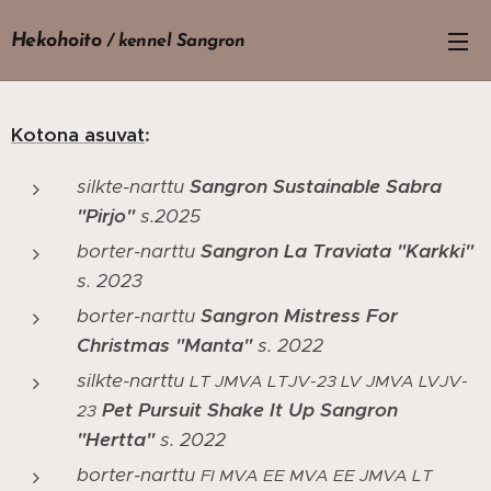
Hekohoito
/ kennel Sangron
Kotona asuvat
:
silkte-narttu
Sangron Sustainable Sabra
"Pirjo"
s.2025
borter-narttu
Sangron La Traviata "Karkki"
s. 2023
borter-narttu
Sangron Mistress For
Christmas "Manta"
s. 2022
silkte-narttu
LT JMVA LTJV-23 LV JMVA LVJV-
Pet Pursuit Shake It Up Sangron
23
"Hertta"
s. 2022
borter-narttu
FI MVA EE MVA EE JMVA LT