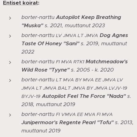
Entiset koirat
:
borter-narttu
Autopilot Keep Breathing
"Muska"
s. 2021, muuttanut 2023
borter-narttu
Dog Agnes
LV JMVA LT JMVA
Taste Of Honey "Sani"
s. 2019, muuttanut
2022
borter-narttu
Matchmeadow's
FI MVA RTK1
Wild Rose "Tyyne"
s. 2005 - k. 2020
borter-narttu
LT MVA BY MVA EE JMVA LV
JMVA LT JMVA BALT JMVA BY JMVA LVJV-19
Autopilot Feel The Force "Nada"
s.
BYJV-19
2018, muuttanut 2019
borter-narttu
FI VMVA EE MVA FI MVA
Junipermoor's Regente Pearl "Tofu"
s. 2013,
muuttanut 2019